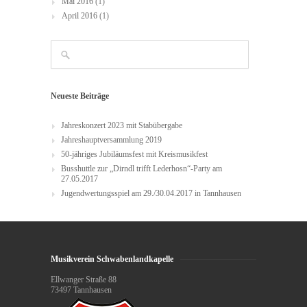
Mai 2016
(1)
April 2016
(1)
Neueste Beiträge
Jahreskonzert 2023 mit Stabübergabe
Jahreshauptversammlung 2019
50-jähriges Jubiläumsfest mit Kreismusikfest
Busshuttle zur „Dirndl trifft Lederhosn“-Party am
27.05.2017
Jugendwertungsspiel am 29./30.04.2017 in Tannhausen
Musikverein Schwabenlandkapelle
Ellwanger Straße 88
73497 Tannhausen