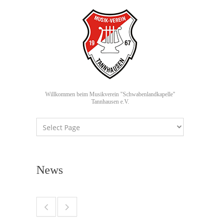
Willkommen beim Musikverein "Schwabenlandkapelle"
Tannhausen e.V.
News