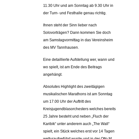
11.30 Uhr und am Sonntag ab 9.30 Uhr in
der Turn- und Festhalle genau richtig.
Ihnen steht der Sinn lieber nach
Solovorträgen? Dann kommen Sie doch
am Samstagvormittag in das Vereinsheim
des MV Tannhausen.
Eine detaillierte Aufstellung wer, wann und
wo spielt, ist am Ende des Beitrags
angehängt.
Absolutes Highlight des zweitägigen
musikalischen Marathons ist am Sonntag
um 17.00 Uhr der Auftritt des
Kreisjugendblasorchesters welches bereits
25 Jahre besteht und neben „Fluch der
Karibik“ unter anderem auch „The Wall“
spielt, ein Stück welches erst vor 14 Tagen
welturaufgeführt wurde und in der Otto M.