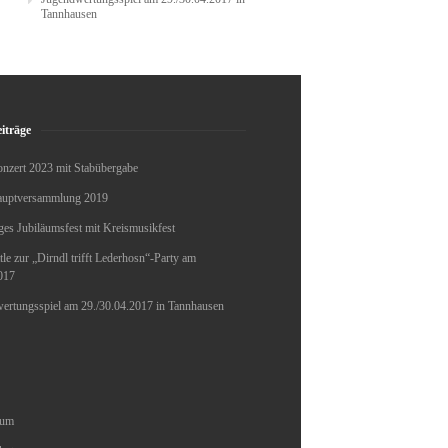
Tannhausen
iträge
onzert 2023 mit Stabübergabe
auptversammlung 2019
ges Jubiläumsfest mit Kreismusikfest
le zur „Dirndl trifft Lederhosn“-Party am
017
ertungsspiel am 29./30.04.2017 in Tannhausen
sum