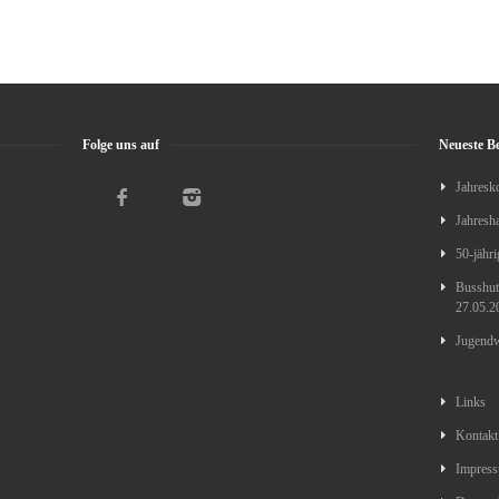
Folge uns auf
Neueste Be
Jahresk
Jahresh
50-jähri
Busshutt
27.05.2
Jugendw
Links
Kontakt
Impres