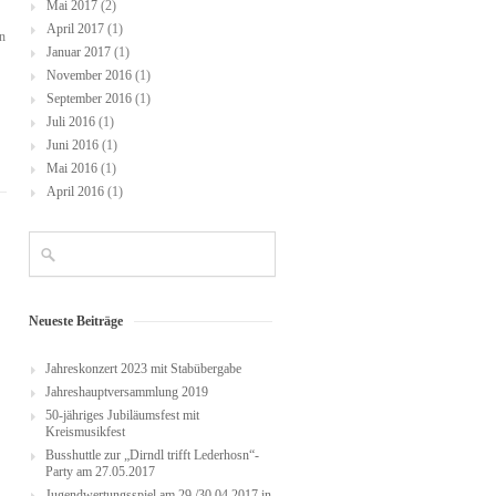
Mai 2017
(2)
April 2017
(1)
n
Januar 2017
(1)
November 2016
(1)
September 2016
(1)
Juli 2016
(1)
Juni 2016
(1)
Mai 2016
(1)
April 2016
(1)
Neueste Beiträge
Jahreskonzert 2023 mit Stabübergabe
Jahreshauptversammlung 2019
50-jähriges Jubiläumsfest mit
Kreismusikfest
Busshuttle zur „Dirndl trifft Lederhosn“-
Party am 27.05.2017
Jugendwertungsspiel am 29./30.04.2017 in