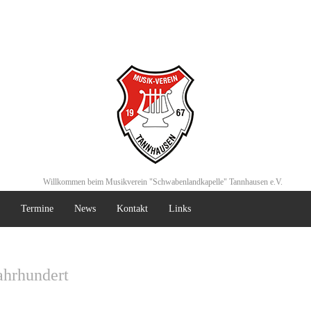
Willkommen beim Musikverein "Schwabenlandkapelle" Tannhausen e.V.
Termine
News
Kontakt
Links
ahrhundert