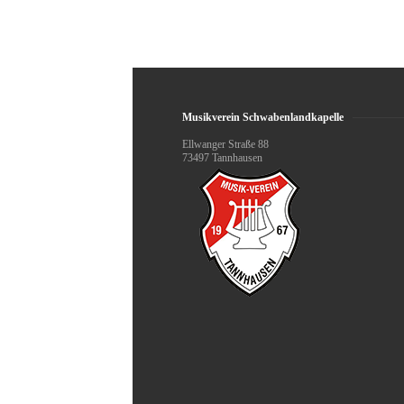
Musikverein Schwabenlandkapelle
Ellwanger Straße 88
73497 Tannhausen