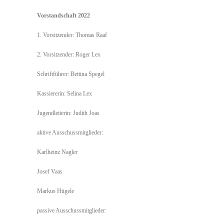
Vorstandschaft 2022
1. Vorsitzender: Thomas Raaf
2. Vorsitzender: Roger Lex
Schriftführer: Bettina Spegel
Kassiererin: Selina Lex
Jugendleiterin: Judith Joas
aktive Ausschussmitglieder:
Karlheinz Nagler
Josef Vaas
Markus Hügele
passive Ausschussmitglieder: