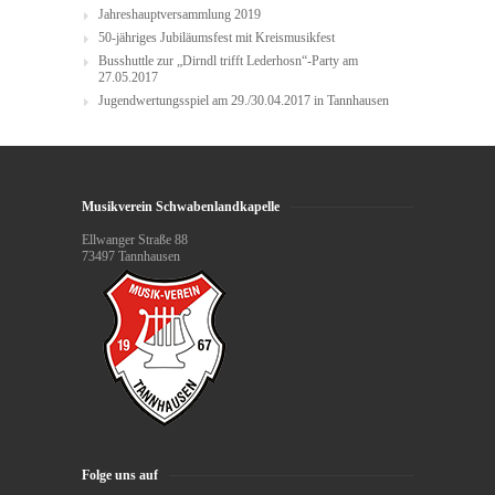
Jahreshauptversammlung 2019
50-jähriges Jubiläumsfest mit Kreismusikfest
Busshuttle zur „Dirndl trifft Lederhosn“-Party am
27.05.2017
Jugendwertungsspiel am 29./30.04.2017 in Tannhausen
Musikverein Schwabenlandkapelle
Ellwanger Straße 88
73497 Tannhausen
Folge uns auf