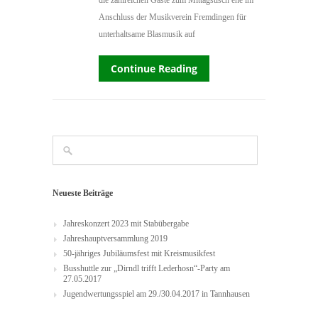
die zahlreichen Gäste zum Mittagstisch ehe im
Anschluss der Musikverein Fremdingen für
unterhaltsame Blasmusik auf
Continue Reading
Neueste Beiträge
Jahreskonzert 2023 mit Stabübergabe
Jahreshauptversammlung 2019
50-jähriges Jubiläumsfest mit Kreismusikfest
Busshuttle zur „Dirndl trifft Lederhosn“-Party am
27.05.2017
Jugendwertungsspiel am 29./30.04.2017 in Tannhausen