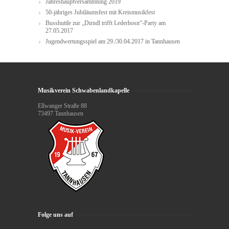
Jahreshauptversammlung 2019
50-jähriges Jubiläumsfest mit Kreismusikfest
Busshuttle zur „Dirndl trifft Lederhosn“-Party am
27.05.2017
Jugendwertungsspiel am 29./30.04.2017 in Tannhausen
Musikverein Schwabenlandkapelle
Ellwanger Straße 88
73497 Tannhausen
Folge uns auf