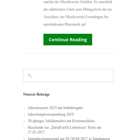
machte der Musikverein Stödtlen. Er unterhielt
die zahlreichen Gäste zum Mittagstisch ehe im
Anschluss der Musikverein Fremdingen für
unterhaltsame Blasmusik auf
Continue Reading
Neueste Beiträge
Jahreskonzert 2023 mit Stabübergabe
Jahreshauptversammlung 2019
50-jähriges Jubiläumsfest mit Kreismusikfest
Busshuttle zur „Dirndl trifft Lederhosn“-Party am
27.05.2017
Jugendwertungsspiel am 29./30.04.2017 in Tannhausen