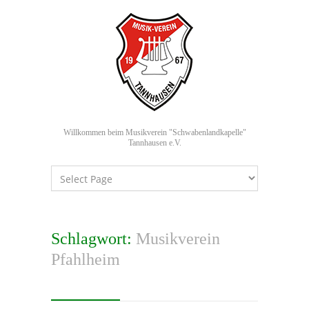
Willkommen beim Musikverein "Schwabenlandkapelle"
Tannhausen e.V.
Schlagwort:
Musikverein
Pfahlheim