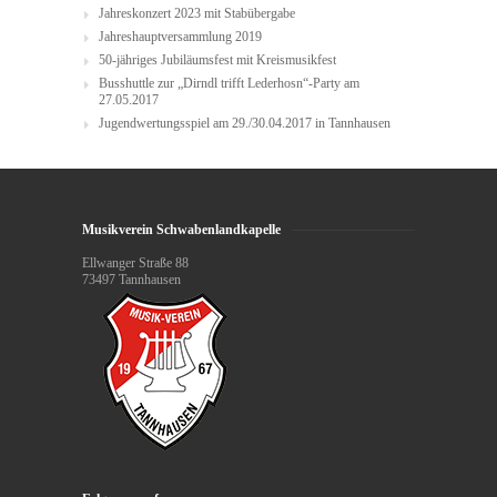
Jahreskonzert 2023 mit Stabübergabe
Jahreshauptversammlung 2019
50-jähriges Jubiläumsfest mit Kreismusikfest
Busshuttle zur „Dirndl trifft Lederhosn“-Party am
27.05.2017
Jugendwertungsspiel am 29./30.04.2017 in Tannhausen
Musikverein Schwabenlandkapelle
Ellwanger Straße 88
73497 Tannhausen