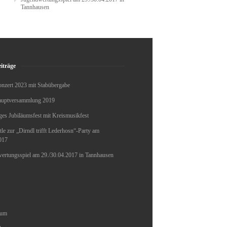
Tannhausen
iträge
onzert 2023 mit Stabübergabe
auptversammlung 2019
ges Jubiläumsfest mit Kreismusikfest
le zur „Dirndl trifft Lederhosn“-Party am
017
ertungsspiel am 29./30.04.2017 in Tannhausen
sum