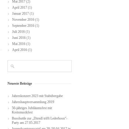
Mai 2017
(2)
April 2017
(1)
Januar 2017
(1)
November 2016
(1)
September 2016
(1)
Juli 2016
(1)
Juni 2016
(1)
Mai 2016
(1)
April 2016
(1)
Neueste Beiträge
Jahreskonzert 2023 mit Stabübergabe
Jahreshauptversammlung 2019
50-jähriges Jubiläumsfest mit
Kreismusikfest
Busshuttle zur „Dirndl trifft Lederhosn“-
Party am 27.05.2017
Jugendwertungsspiel am 29./30.04.2017 in