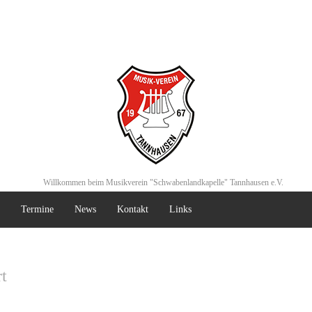
Willkommen beim Musikverein "Schwabenlandkapelle" Tannhausen e.V.
Termine
News
Kontakt
Links
t