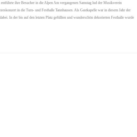
entführte ihre Besucher in die Alpen Am vergangenen Samstag lud der Musikverein
hreskonzert in die Turn- und Festhalle Tannhausen. Als Gastkapelle war in diesem Jahr der
bei. In der bis auf den letzten Platz gefüllten und wunderschön dekorierten Festhalle wurde