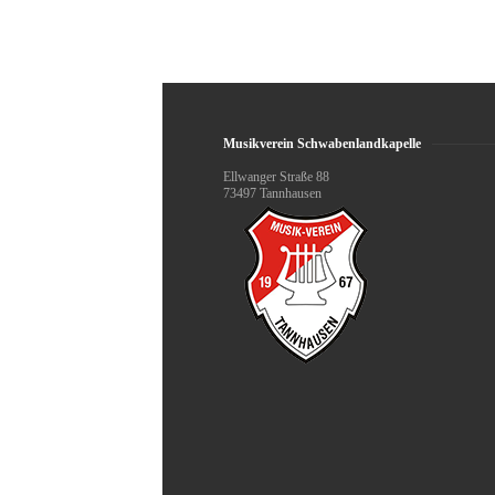
Musikverein Schwabenlandkapelle
Ellwanger Straße 88
73497 Tannhausen