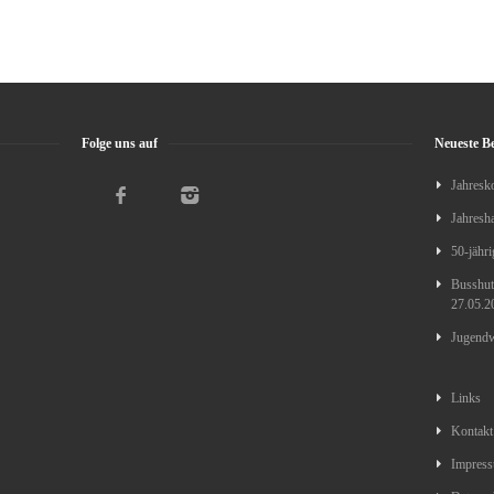
Folge uns auf
Neueste Be
Jahresk
Jahresh
50-jähri
Busshutt
27.05.2
Jugendw
Links
Kontakt
Impres